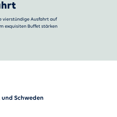
ahrt
e vierstündige Ausfahrt auf
m exquisiten Buffet stärken
rk und Schweden
SCHWEDEN
Skåne - die unerforschte 