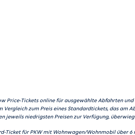
der Öresundsbrücke
bietet eine große
Erleben Sie atemberaube
enen Wanderprofis als
weiße Sandstrände und ku
Genüsse.
w Price-Tickets online für ausgewählte Abfahrten und
 Vergleich zum Preis eines Standardtickets, das am Ab
en jeweils niedrigsten Preisen zur Verfügung, überwi
ard-Ticket für PKW mit Wohnwagen/Wohnmobil über 6 m