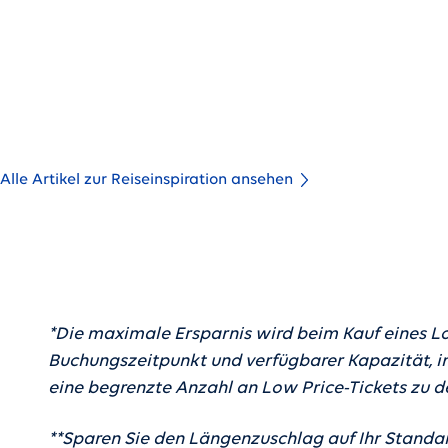
Der Skåneleden-Wanderweg
Wandern in Skåne, der südlichsten Region Schwedens, 
Vielfalt an Naturerlebnissen und ist sowohl bei erfahr
auch bei Anfängern sehr beliebt.
Alle Artikel zur Reiseinspiration ansehen
*Die maximale Ersparnis wird beim Kauf eines Lo
Buchungszeitpunkt und verfügbarer Kapazität, im
eine begrenzte Anzahl an Low Price-Tickets zu d
**Sparen Sie den Längenzuschlag auf Ihr Stand