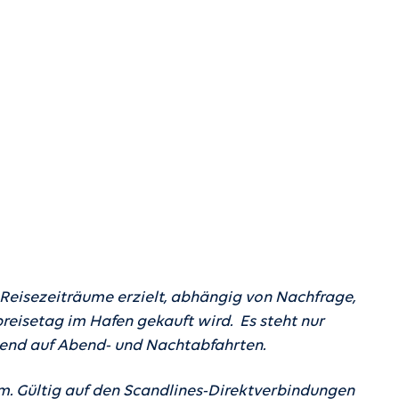
Die alte Universitätsstadt Lund ist
nde Natur,
voller Kontraste. In Lund treffen
linarische
tausendjährige Traditionen auf
Innovationen und die Universität mit
ihrer Wissenschaftsaura durchzieht
die Atmosphäre der gesamten Stadt.
 Reisezeiträume erzielt, abhängig von Nachfrage,
reisetag im Hafen gekauft wird. Es steht nur
egend auf Abend- und Nachtabfahrten.
. Gültig auf den Scandlines-Direktverbindungen