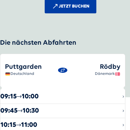
JETZT BUCHEN
Die nächsten Abfahrten
Puttgarden
-
Rödby
Puttgarden
Rödby
Deutschland
Dänemark
09:15
10:00
09:45
10:30
10:15
11:00