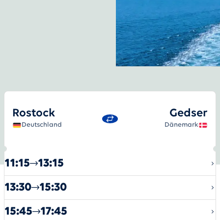
Rostock
-
Gedser
Rostock
Gedser
Deutschland
Dänemark
11:15
13:15
13:30
15:30
15:45
17:45