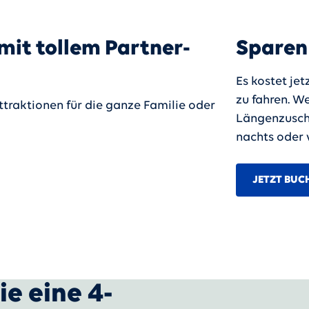
mit tollem Partner-
Sparen
Es kostet je
zu fahren. W
traktionen für die ganze Familie oder
Längenzuschl
nachts oder 
JETZT BUC
e eine 4-