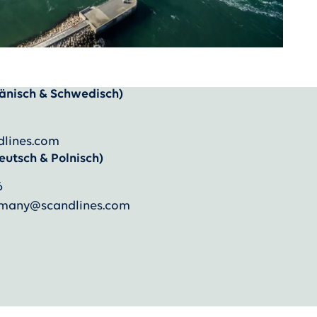
änisch & Schwedisch)
dlines.com
eutsch & Polnisch)
6
ermany@scandlines.com