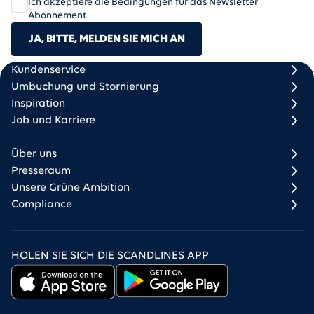
Ich akzeptiere die Bedingungen für das Newsletter
Abonnement
JA, BITTE, MELDEN SIE MICH AN
Scandlines
Footer column 1
Footer column 2
Kundenservice
Umbuchung und Stornierung
Inspiration
Job und Karriere
Über uns
Presseraum
Unsere Grüne Ambition
Compliance
HOLEN SIE SICH DIE SCANDLINES APP