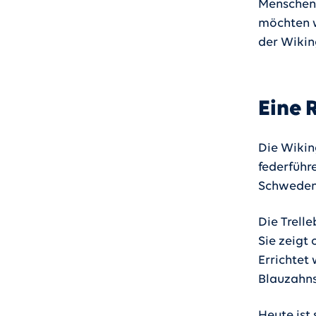
Menschen,
möchten w
der Wikin
Eine 
Die Wikin
federführ
Schweden
Die Trelle
Sie zeigt
Errichtet
Blauzahns
Heute ist 