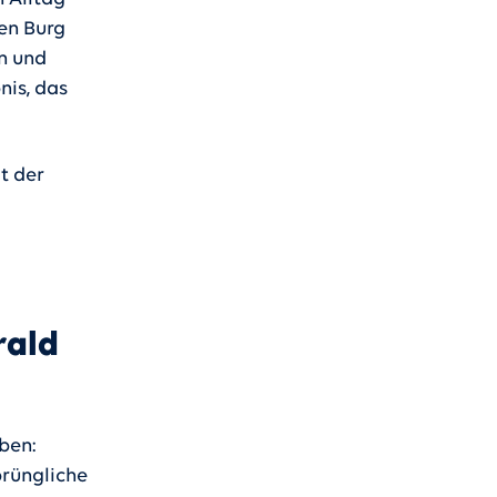
hen Burg
n und
nis, das
it der
rald
ben:
prüngliche