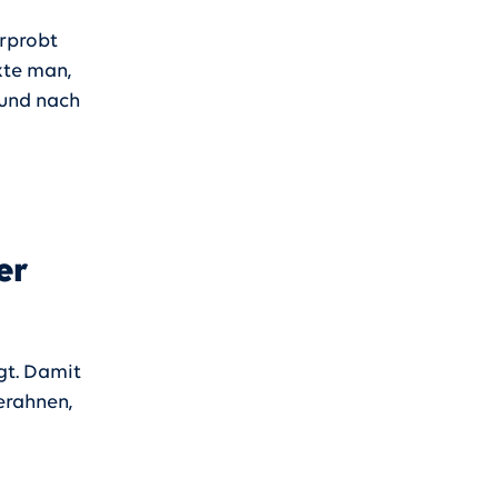
rprobt
kte man,
 und nach
er
gt. Damit
 erahnen,