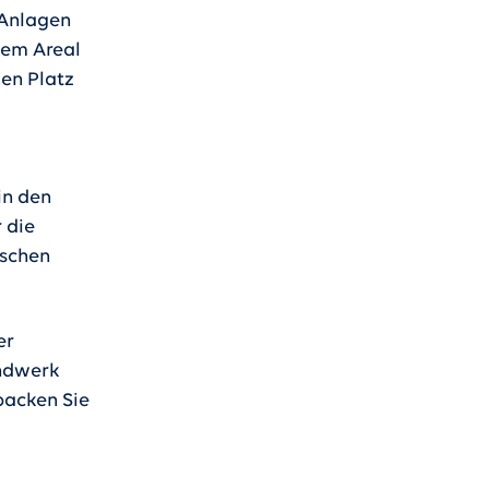
 Anlagen
 dem Areal
ien Platz
in den
 die
ischen
er
andwerk
 backen Sie