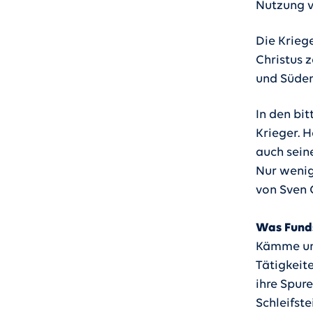
Nutzung v
Die Krieg
Christus 
und Süden
In den bi
Krieger. 
auch seine
Nur wenig
von Sven 
Was Funds
Kämme und
Tätigkeit
ihre Spur
Schleifste