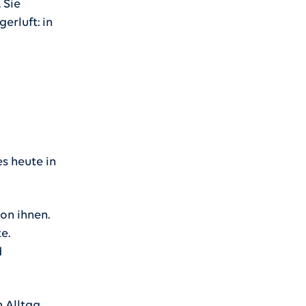
 Sie
erluft: in
s heute in
on ihnen.
e.
d
n Alltag