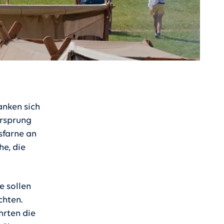
anken sich
Ursprung
sfarne an
he, die
e sollen
chten.
hrten die