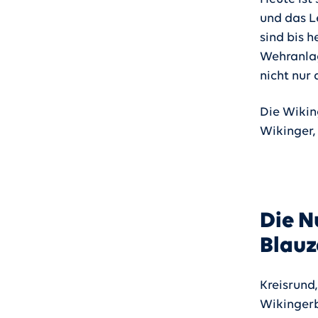
und das L
sind bis 
Wehranlag
nicht nur
Die Wiking
Wikinger,
Die N
Blau
Kreisrund
Wikingerbu