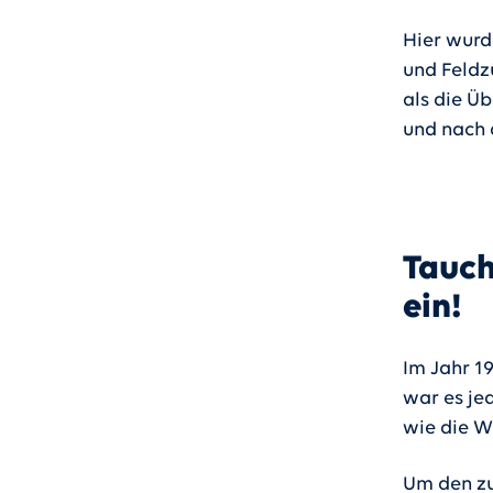
Hier wurd
und Feldz
als die Ü
und nach
Tauch
ein!
Im Jahr 1
war es jed
wie die Wi
Um den zu