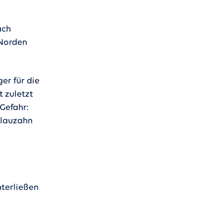
ach
 Norden
er für die
t zuletzt
Gefahr:
Blauzahn
nterließen