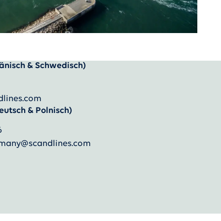
änisch & Schwedisch)
dlines.com
eutsch & Polnisch)
6
ermany@scandlines.com