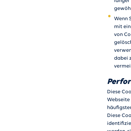
länger
gewöhnl
Wenn Si
mit ei
von Co
gelösc
verwen
dabei 
vermei
Perfo
Diese Coo
Webseite 
häufigste
Diese Coo
identifiz