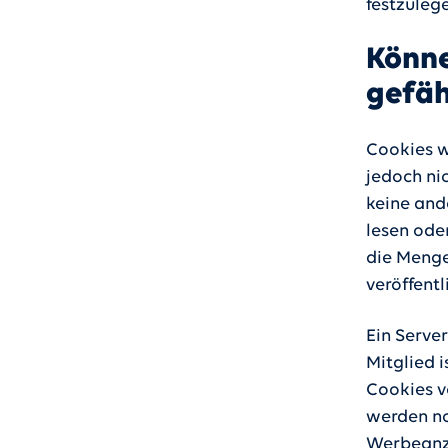
festzulege
Könne
gefä
Cookies w
jedoch nic
keine and
lesen oder
die Menge
veröffentl
Ein Server
Mitglied 
Cookies v
werden no
Werbeanze