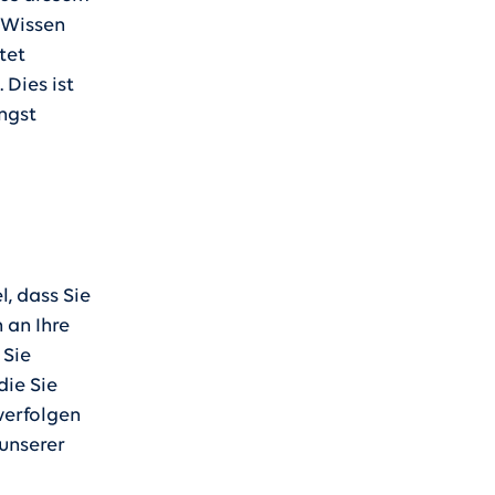
 Wissen
tet
 Dies ist
ngst
l, dass Sie
 an Ihre
 Sie
die Sie
 verfolgen
 unserer