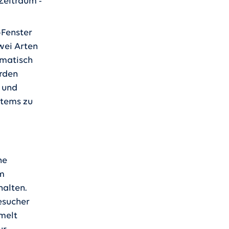
Zeitraum -
-Fenster
wei Arten
omatisch
erden
 und
stems zu
ne
am
alten.
esucher
mmelt