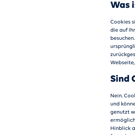
Was i
Cookies s
die auf I
besuchen.
ursprüngl
zurückges
Webseite,
Sind 
Nein. Coo
und könne
genutzt w
ermöglich
Hinblick a