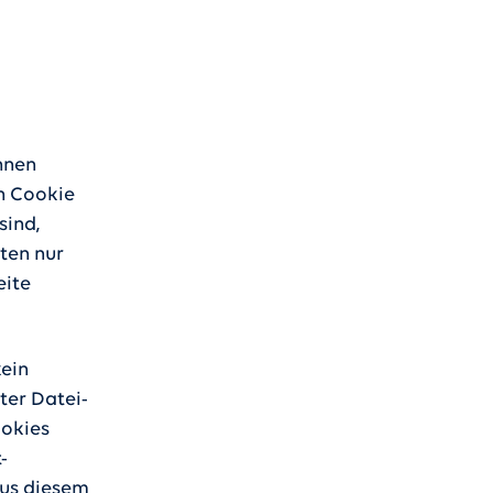
nnen
in Cookie
sind,
lten nur
eite
kein
ter Datei-
ookies
-
Aus diesem