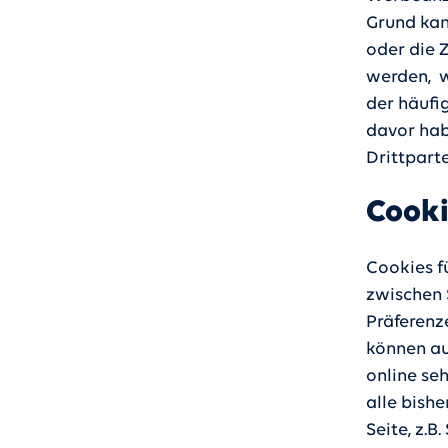
Grund kan
oder die 
werden, w
der häufi
davor hab
Drittparte
Cooki
Cookies fü
zwischen S
Präferenz
können au
online seh
alle bish
Seite, z.