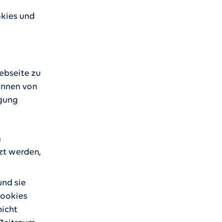
okies und
ebseite zu
önnen von
ügung
m
zt werden,
und sie
Cookies
nicht