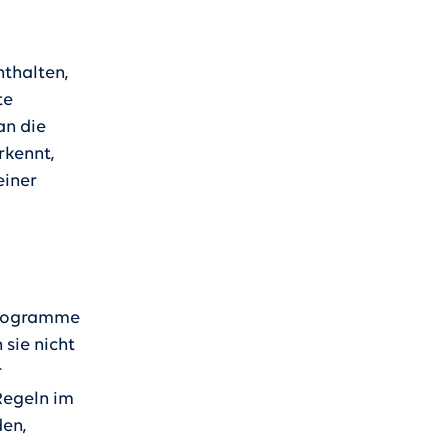
nthalten,
te
an die
rkennt,
einer
rprogramme
sie nicht
r
Regeln im
den,