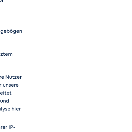
ur
ragebögen
enztem
re Nutzer
r unsere
eitet
 und
lyse hier
rer IP-