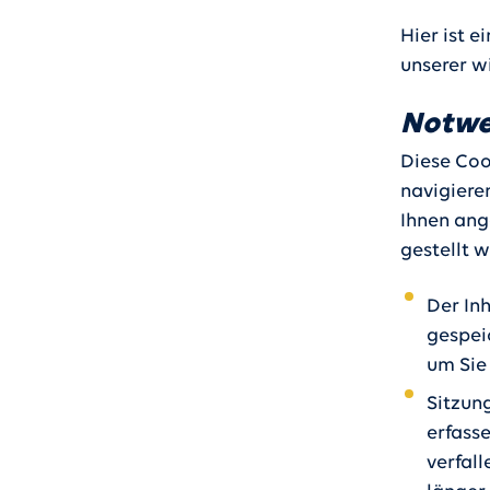
Hier ist 
unserer w
Notwe
Diese Coo
navigiere
Ihnen ange
gestellt 
Der In
gespeic
um Sie 
Sitzun
erfass
verfal