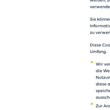
werden, s
verwendet
Sie könne
Informati
zu verwen
Diese Coo
Umfang.
Wir ve
die We
Nutzung
diese 
speiche
aussch
Zur Ano