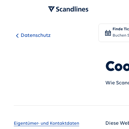
Finde Ti
Datenschutz
Buchen S
Coo
Wie Scand
Gehe zu
Diese Web
Eigentümer- und Kontaktdaten