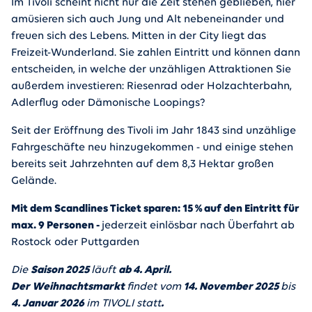
Im Tivoli scheint nicht nur die Zeit stehen geblieben, hier
amüsieren sich auch Jung und Alt nebeneinander und
freuen sich des Lebens. Mitten in der City liegt das
Freizeit-Wunderland. Sie zahlen Eintritt und können dann
entscheiden, in welche der unzähligen Attraktionen Sie
außerdem investieren: Riesenrad oder Holzachterbahn,
Adlerflug oder Dämonische Loopings?
Seit der Eröffnung des Tivoli im Jahr 1843 sind unzählige
Fahrgeschäfte neu hinzugekommen - und einige stehen
bereits seit Jahrzehnten auf dem 8,3 Hektar großen
Gelände.
Mit dem Scandlines Ticket sparen: 15 % auf den Eintritt für
max. 9 Personen -
jederzeit einlösbar nach Überfahrt ab
Rostock oder Puttgarden
Die
Saison 2025
läuft
ab 4. April.
Der Weihnachtsmarkt
findet vom
14. November 2025
bis
4. Januar 2026
im TIVOLI statt
.