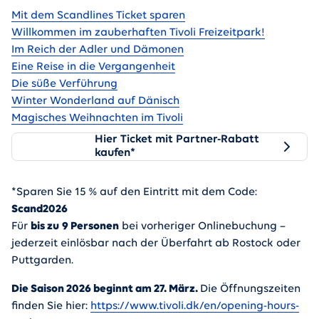
Gehe zu
Mit dem Scandlines Ticket sparen
Willkommen im zauberhaften Tivoli Freizeitpark!
Im Reich der Adler und Dämonen
Eine Reise in die Vergangenheit
Die süße Verführung
Winter Wonderland auf Dänisch
Magisches Weihnachten im Tivoli
Mit dem Scandlines Ticket spar
Mit dem Scandlines Ticket sparen Sie 15 % auf den
Hier Ticket mit Partner-Rabatt
kaufen*
*Sparen Sie 15 % auf den Eintritt mit dem Code:
Scand2026
Für
bis zu
9 Personen
bei vorheriger Onlinebuchung –
jederzeit einlösbar nach der Überfahrt ab Rostock oder
Puttgarden.
Die Saison 2026 beginnt am 27. März.
Die Öffnungszeiten
finden Sie hier:
https://www.tivoli.dk/en/opening-hours-