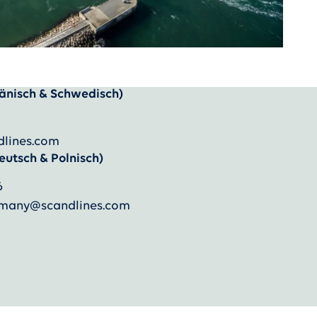
änisch & Schwedisch)
dlines.com
eutsch & Polnisch)
6
ermany@scandlines.com