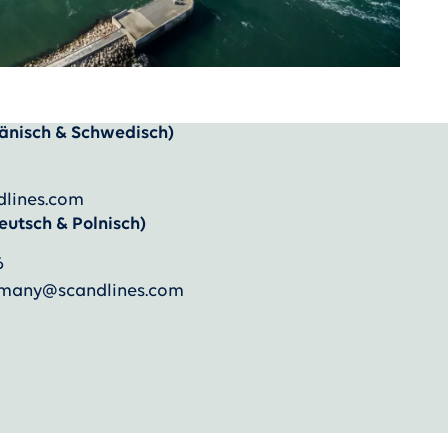
änisch & Schwedisch)
dlines.com
eutsch & Polnisch)
6
ermany@scandlines.com