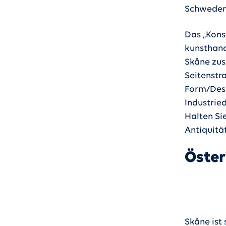
Schwedens
Das „Kons
kunsthand
Skåne zus
Seitenstr
Form/Desi
Industrie
Halten Si
Antiquitä
Öster
Skåne ist