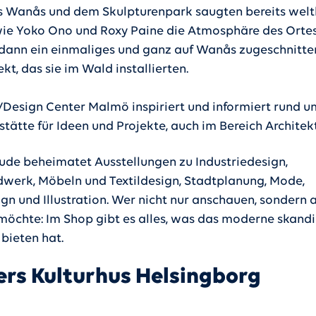
s Wanås und dem Skulpturenpark saugten bereits wel
wie Yoko Ono und Roxy Paine die Atmosphäre des Ortes
 dann ein einmaliges und ganz auf Wanås zugeschnitte
kt, das sie im Wald installierten.
Design Center Malmö inspiriert und informiert rund u
tstätte für Ideen und Projekte, auch im Bereich Architekt
de beheimatet Ausstellungen zu Industriedesign,
werk, Möbeln und Textildesign, Stadtplanung, Mode,
ign und Illustration. Wer nicht nur anschauen, sondern 
möchte: Im Shop gibt es alles, was das moderne skand
 bieten hat.
rs Kulturhus Helsingborg