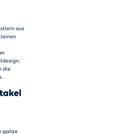
stlern aus
kleinen
an
ldesign.
n die
s.
takel
ie ganze