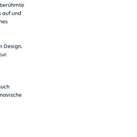
tberühmte
 auf und
nes
m Design.
ur.
auch
inavische