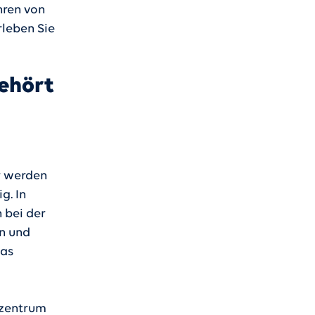
hren von
rleben Sie
ehört
r werden
g. In
 bei der
n und
das
kzentrum