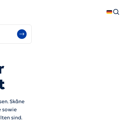
Deutsch
Suchen
r
t
sen. Skåne
e sowie
ten sind.