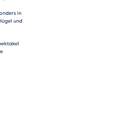
sonders in
 Hügel und
pektakel
re