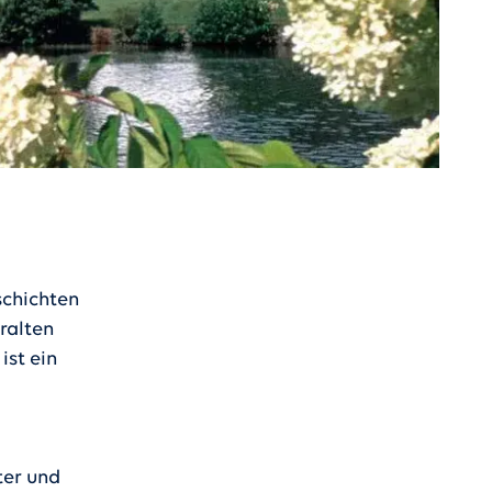
schichten
uralten
ist ein
ter und