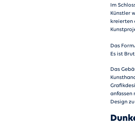
Im Schlos
Künstler 
kreierten
Kunstproje
Das Form/
Es ist Bru
Das Gebäu
Kunsthand
Grafikdes
anfassen 
Design zu
Dunke