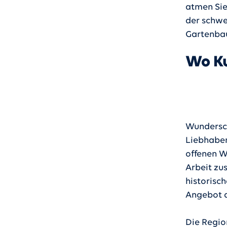
atmen Sie
der schwe
Gartenbau
Wo K
Wundersch
Liebhaber
offenen W
Arbeit zu
historisc
Angebot 
Die Regio