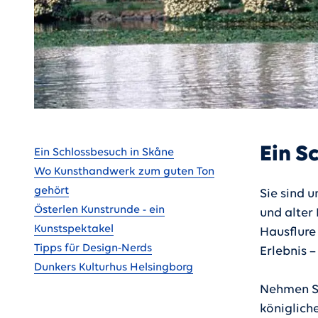
Gehe zu
Ein S
Ein Schlossbesuch in Skåne
Wo Kunsthandwerk zum guten Ton
gehört
Sie sind 
Österlen Kunstrunde - ein
und alter 
Kunstspektakel
Hausflure 
Tipps für Design-Nerds
Erlebnis –
Dunkers Kulturhus Helsingborg
Nehmen Si
königlich