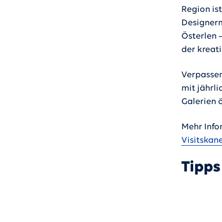
Region ist
Designermö
Österlen 
der kreat
Verpassen
mit jährli
Galerien 
Mehr Info
Visitskan
Tipps