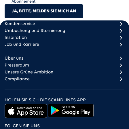
Abonnement
JA, BITTE, MELDEN SIE MICH AN
Scandlines
Footer column 1
Footer column 2
Kundenservice
Umbuchung und Stornierung
Inspiration
Job und Karriere
Über uns
Presseraum
Unsere Grüne Ambition
Compliance
HOLEN SIE SICH DIE SCANDLINES APP
FOLGEN SIE UNS