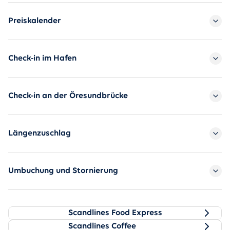
Preiskalender
Check-in im Hafen
Check-in an der Öresundbrücke
Längenzuschlag
Umbuchung und Stornierung
Gastronomie an Bord
Besuchen Sie unser Scandlines Food Express und g
Scandlines Food Express
Bei Scandlines Coffee servieren wir frisch gebr
Scandlines Coffee