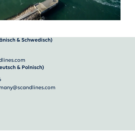
änisch & Schwedisch)
dlines.com
eutsch & Polnisch)
6
ermany@scandlines.com